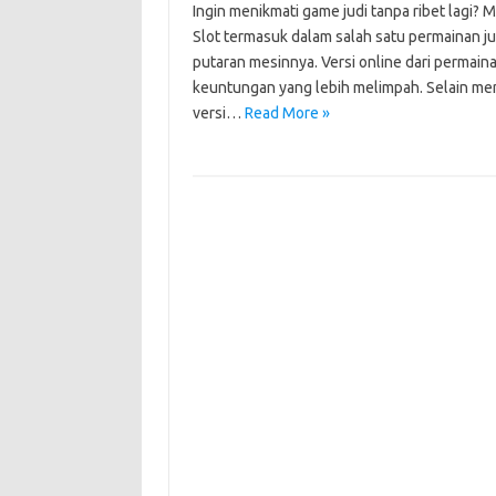
Ingin menikmati game judi tanpa ribet lagi
Slot termasuk dalam salah satu permainan j
putaran mesinnya. Versi online dari permai
keuntungan yang lebih melimpah. Selain me
versi…
Read More »