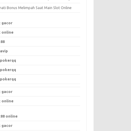
mati Bonus Melimpah Saat Main Slot Online
t gacor
t online
t88
avip
bpokerqq
bpokerqq
bpokerqq
t gacor
t online
t88 online
t gacor