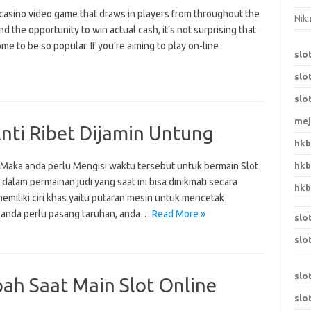
t casino video game that draws in players from throughout the
Nik
 the opportunity to win actual cash, it’s not surprising that
me to be so popular. If you’re aiming to play on-line
slo
slo
slo
mej
nti Ribet Dijamin Untung
hk
 Maka anda perlu Mengisi waktu tersebut untuk bermain Slot
hk
 dalam permainan judi yang saat ini bisa dinikmati secara
hk
memiliki ciri khas yaitu putaran mesin untuk mencetak
 anda perlu pasang taruhan, anda…
Read More »
slo
slo
slo
ah Saat Main Slot Online
slo