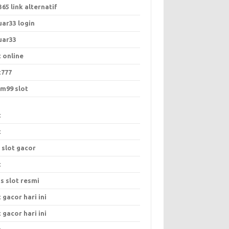
365 link alternatif
uar33 login
uar33
t online
t777
m99 slot
t
t
k slot gacor
t
us slot resmi
t gacor hari ini
t gacor hari ini