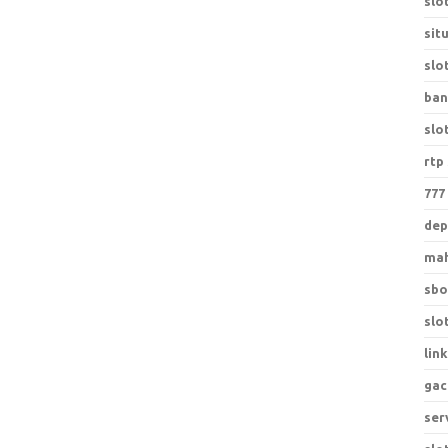
slo
sit
slo
ban
slo
rtp 
777
dep
mah
sbo
slo
lin
gac
ser