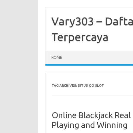
Skip
to
content
Vary303 – Dafta
Terpercaya
HOME
TAG ARCHIVES:
SITUS QQ SLOT
Online Blackjack Real
Playing and Winning