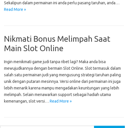
Sekalipun dalam permainan ini anda perlu pasang taruhan, anda…
Read More »
Nikmati Bonus Melimpah Saat
Main Slot Online
Ingin menikmati game judi tanpa ribet lagi? Maka anda bisa
mewujudkannya dengan bermain Slot Online. Slot termasuk dalam
salah satu permainan judi yang mengusung strategi taruhan paling
unik dengan putaran mesinnya. Versi online dari permainan ini juga
lebih menarik karena mampu mengadakan keuntungan yang lebih
melimpah. Selain menawarkan support sebagai hadiah utama
kemenangan, slot versi…
Read More »