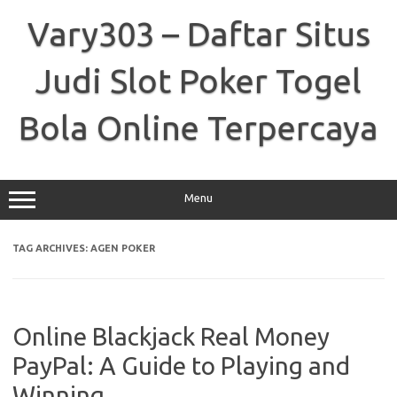
Skip
to
Vary303 – Daftar Situs
content
Judi Slot Poker Togel
Bola Online Terpercaya
Menu
TAG ARCHIVES:
AGEN POKER
Online Blackjack Real Money
PayPal: A Guide to Playing and
Winning