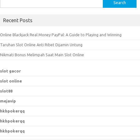
S
e
a
Recent Posts
r
c
Online Blackjack Real Money PayPal: A Guide to Playing and Winning
h
Taruhan Slot Online Anti Ribet Dijamin Untung
f
o
Nikmati Bonus Melimpah Saat Main Slot Online
r
:
slot gacor
slot online
slot88
mejavip
hkbpokerqq
hkbpokerqq
hkbpokerqq