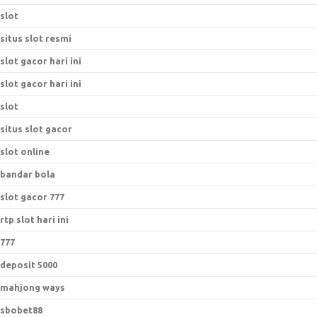
slot
situs slot resmi
slot gacor hari ini
slot gacor hari ini
slot
situs slot gacor
slot online
bandar bola
slot gacor 777
rtp slot hari ini
777
deposit 5000
mahjong ways
sbobet88