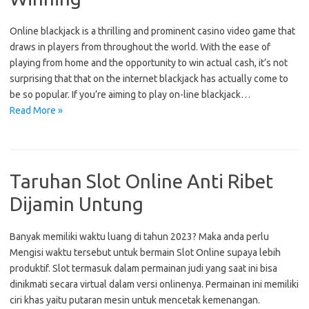
Online blackjack is a thrilling and prominent casino video game that
draws in players from throughout the world. With the ease of
playing from home and the opportunity to win actual cash, it’s not
surprising that that on the internet blackjack has actually come to
be so popular. If you’re aiming to play on-line blackjack…
Read More »
Taruhan Slot Online Anti Ribet
Dijamin Untung
Banyak memiliki waktu luang di tahun 2023? Maka anda perlu
Mengisi waktu tersebut untuk bermain Slot Online supaya lebih
produktif. Slot termasuk dalam permainan judi yang saat ini bisa
dinikmati secara virtual dalam versi onlinenya. Permainan ini memiliki
ciri khas yaitu putaran mesin untuk mencetak kemenangan.