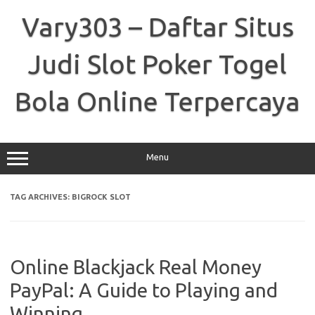
Skip
to
Vary303 – Daftar Situs
content
Judi Slot Poker Togel
Bola Online Terpercaya
Menu
TAG ARCHIVES:
BIGROCK SLOT
Online Blackjack Real Money
PayPal: A Guide to Playing and
Winning