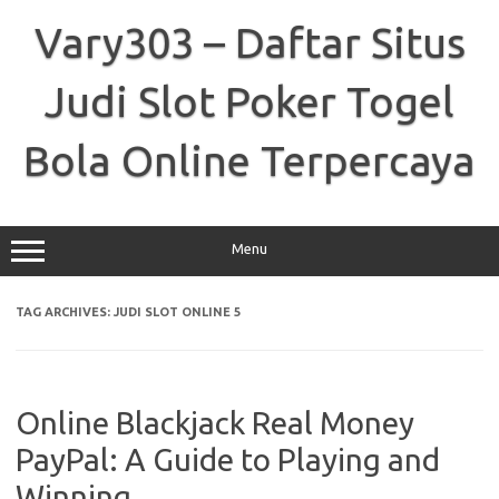
Skip
to
Vary303 – Daftar Situs
content
Judi Slot Poker Togel
Bola Online Terpercaya
Menu
TAG ARCHIVES:
JUDI SLOT ONLINE 5
Online Blackjack Real Money
PayPal: A Guide to Playing and
Winning