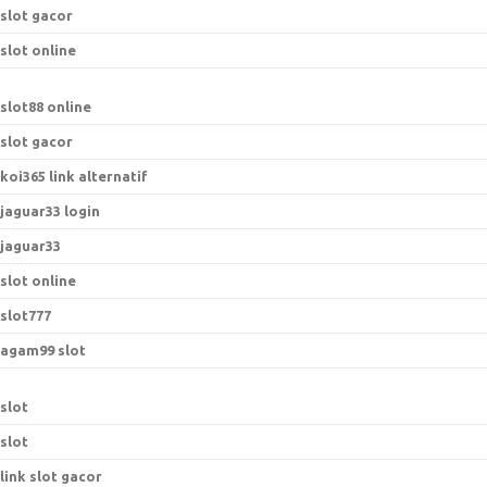
slot gacor
slot online
slot88 online
slot gacor
koi365 link alternatif
jaguar33 login
jaguar33
slot online
slot777
agam99 slot
slot
slot
link slot gacor