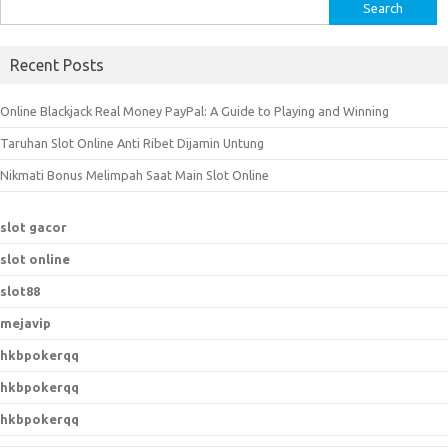
S
e
a
Recent Posts
r
c
Online Blackjack Real Money PayPal: A Guide to Playing and Winning
h
Taruhan Slot Online Anti Ribet Dijamin Untung
f
o
Nikmati Bonus Melimpah Saat Main Slot Online
r
:
slot gacor
slot online
slot88
mejavip
hkbpokerqq
hkbpokerqq
hkbpokerqq