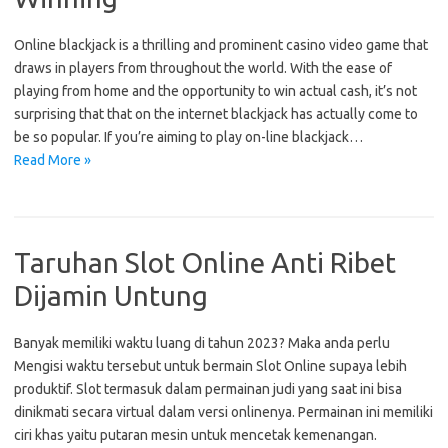
Online blackjack is a thrilling and prominent casino video game that
draws in players from throughout the world. With the ease of
playing from home and the opportunity to win actual cash, it’s not
surprising that that on the internet blackjack has actually come to
be so popular. If you’re aiming to play on-line blackjack…
Read More »
Taruhan Slot Online Anti Ribet
Dijamin Untung
Banyak memiliki waktu luang di tahun 2023? Maka anda perlu
Mengisi waktu tersebut untuk bermain Slot Online supaya lebih
produktif. Slot termasuk dalam permainan judi yang saat ini bisa
dinikmati secara virtual dalam versi onlinenya. Permainan ini memiliki
ciri khas yaitu putaran mesin untuk mencetak kemenangan.