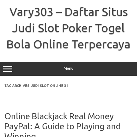
Skip
to
Vary303 – Daftar Situs
content
Judi Slot Poker Togel
Bola Online Terpercaya
Menu
TAG ARCHIVES:
JUDI SLOT ONLINE 31
Online Blackjack Real Money
PayPal: A Guide to Playing and
Winning