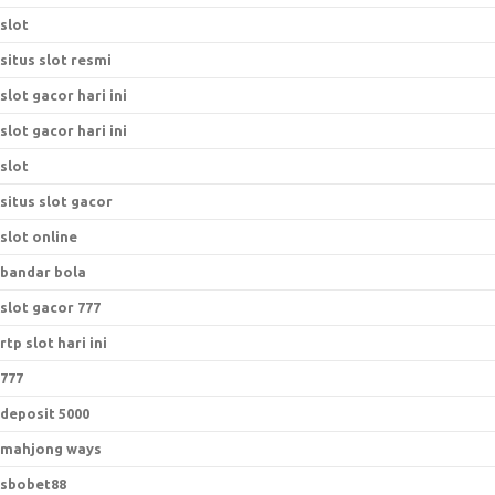
slot
situs slot resmi
slot gacor hari ini
slot gacor hari ini
slot
situs slot gacor
slot online
bandar bola
slot gacor 777
rtp slot hari ini
777
deposit 5000
mahjong ways
sbobet88