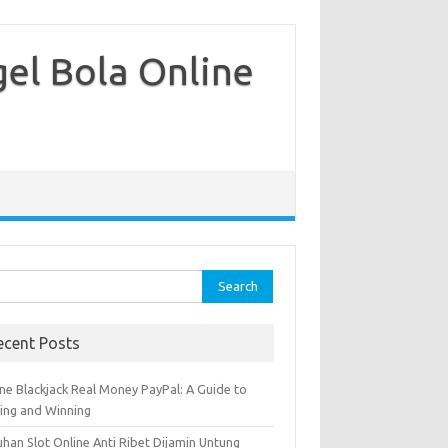
gel Bola Online
rch
ecent Posts
ne Blackjack Real Money PayPal: A Guide to
ying and Winning
han Slot Online Anti Ribet Dijamin Untung