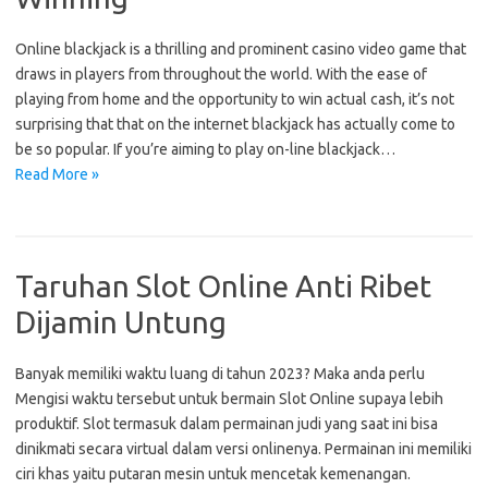
Online blackjack is a thrilling and prominent casino video game that
draws in players from throughout the world. With the ease of
playing from home and the opportunity to win actual cash, it’s not
surprising that that on the internet blackjack has actually come to
be so popular. If you’re aiming to play on-line blackjack…
Read More »
Taruhan Slot Online Anti Ribet
Dijamin Untung
Banyak memiliki waktu luang di tahun 2023? Maka anda perlu
Mengisi waktu tersebut untuk bermain Slot Online supaya lebih
produktif. Slot termasuk dalam permainan judi yang saat ini bisa
dinikmati secara virtual dalam versi onlinenya. Permainan ini memiliki
ciri khas yaitu putaran mesin untuk mencetak kemenangan.