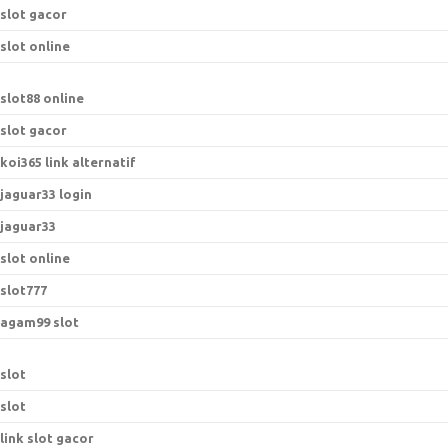
slot gacor
slot online
slot88 online
slot gacor
koi365 link alternatif
jaguar33 login
jaguar33
slot online
slot777
agam99 slot
slot
slot
link slot gacor