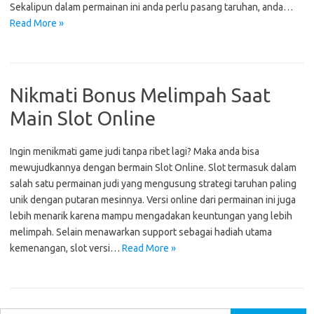
Sekalipun dalam permainan ini anda perlu pasang taruhan, anda…
Read More »
Nikmati Bonus Melimpah Saat
Main Slot Online
Ingin menikmati game judi tanpa ribet lagi? Maka anda bisa
mewujudkannya dengan bermain Slot Online. Slot termasuk dalam
salah satu permainan judi yang mengusung strategi taruhan paling
unik dengan putaran mesinnya. Versi online dari permainan ini juga
lebih menarik karena mampu mengadakan keuntungan yang lebih
melimpah. Selain menawarkan support sebagai hadiah utama
kemenangan, slot versi…
Read More »