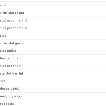
slot
situs slot resmi
slot gacor hari ini
slot gacor hari ini
slot
situs slot gacor
slot online
bandar bola
slot gacor 777
rtp slot hari ini
777
deposit 5000
mahjong ways
sbobet88