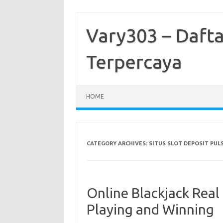
Skip
to
content
Vary303 – Dafta
Terpercaya
HOME
CATEGORY ARCHIVES:
SITUS SLOT DEPOSIT PUL
Online Blackjack Real
Playing and Winning