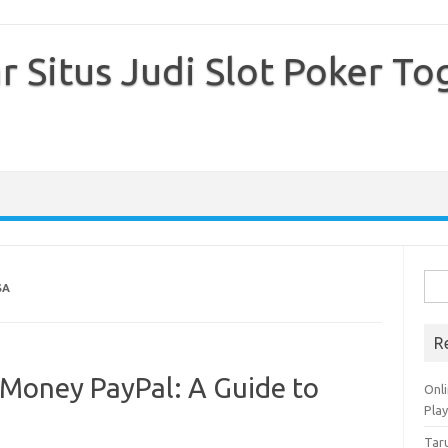
r Situs Judi Slot Poker To
Sea
SA
for:
R
 Money PayPal: A Guide to
Onli
Pla
Taru