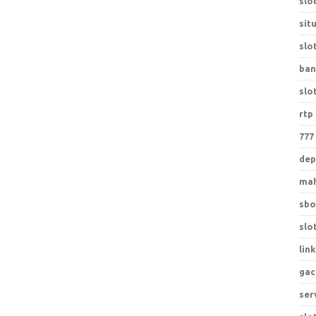
slo
sit
slo
ban
slo
rtp 
777
dep
mah
sbo
slo
lin
gac
ser