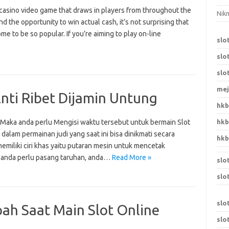
t casino video game that draws in players from throughout the
Nik
 the opportunity to win actual cash, it’s not surprising that
me to be so popular. If you’re aiming to play on-line
slo
slo
slo
mej
nti Ribet Dijamin Untung
hk
 Maka anda perlu Mengisi waktu tersebut untuk bermain Slot
hk
 dalam permainan judi yang saat ini bisa dinikmati secara
hk
memiliki ciri khas yaitu putaran mesin untuk mencetak
 anda perlu pasang taruhan, anda…
Read More »
slo
slo
slo
ah Saat Main Slot Online
slo