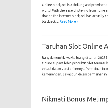
Online blackjack is a thrilling and prominen
world. With the ease of playing from home and
that on the internet blackjack has actually co
blackjack…
Read More »
Taruhan Slot Online A
Banyak memiliki waktu luang di tahun 2023?
Online supaya lebih produktif. Slot termasuk
virtual dalam versi onlinenya. Permainan ini 
kemenangan. Sekalipun dalam permainan ini
Nikmati Bonus Melimp