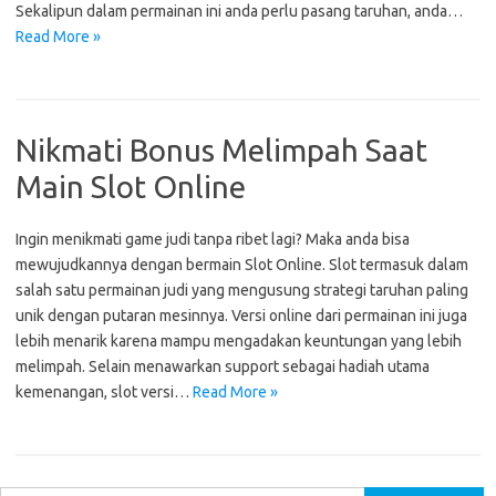
Sekalipun dalam permainan ini anda perlu pasang taruhan, anda…
Read More »
Nikmati Bonus Melimpah Saat
Main Slot Online
Ingin menikmati game judi tanpa ribet lagi? Maka anda bisa
mewujudkannya dengan bermain Slot Online. Slot termasuk dalam
salah satu permainan judi yang mengusung strategi taruhan paling
unik dengan putaran mesinnya. Versi online dari permainan ini juga
lebih menarik karena mampu mengadakan keuntungan yang lebih
melimpah. Selain menawarkan support sebagai hadiah utama
kemenangan, slot versi…
Read More »