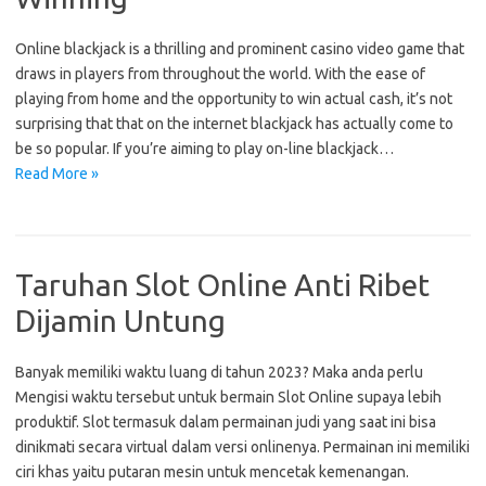
Online blackjack is a thrilling and prominent casino video game that
draws in players from throughout the world. With the ease of
playing from home and the opportunity to win actual cash, it’s not
surprising that that on the internet blackjack has actually come to
be so popular. If you’re aiming to play on-line blackjack…
Read More »
Taruhan Slot Online Anti Ribet
Dijamin Untung
Banyak memiliki waktu luang di tahun 2023? Maka anda perlu
Mengisi waktu tersebut untuk bermain Slot Online supaya lebih
produktif. Slot termasuk dalam permainan judi yang saat ini bisa
dinikmati secara virtual dalam versi onlinenya. Permainan ini memiliki
ciri khas yaitu putaran mesin untuk mencetak kemenangan.