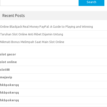
S
e
a
Recent Posts
r
c
Online Blackjack Real Money PayPal: A Guide to Playing and Winning
h
Taruhan Slot Online Anti Ribet Dijamin Untung
f
o
Nikmati Bonus Melimpah Saat Main Slot Online
r
:
slot gacor
slot online
slot88
mejavip
hkbpokerqq
hkbpokerqq
hkbpokerqq