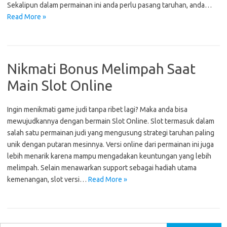
Sekalipun dalam permainan ini anda perlu pasang taruhan, anda…
Read More »
Nikmati Bonus Melimpah Saat
Main Slot Online
Ingin menikmati game judi tanpa ribet lagi? Maka anda bisa
mewujudkannya dengan bermain Slot Online. Slot termasuk dalam
salah satu permainan judi yang mengusung strategi taruhan paling
unik dengan putaran mesinnya. Versi online dari permainan ini juga
lebih menarik karena mampu mengadakan keuntungan yang lebih
melimpah. Selain menawarkan support sebagai hadiah utama
kemenangan, slot versi…
Read More »