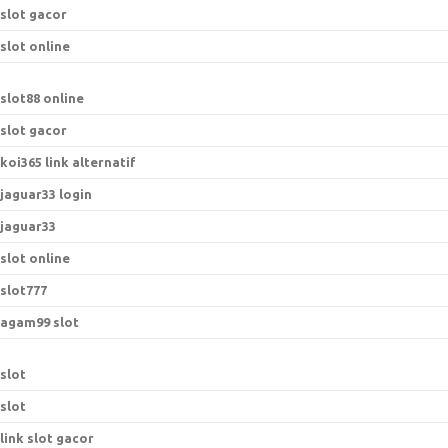
slot gacor
slot online
slot88 online
slot gacor
koi365 link alternatif
jaguar33 login
jaguar33
slot online
slot777
agam99 slot
slot
slot
link slot gacor