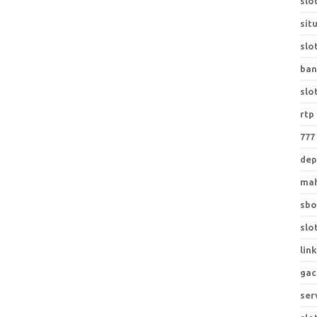
slo
sit
slo
ban
slo
rtp 
777
dep
mah
sbo
slo
lin
gac
ser