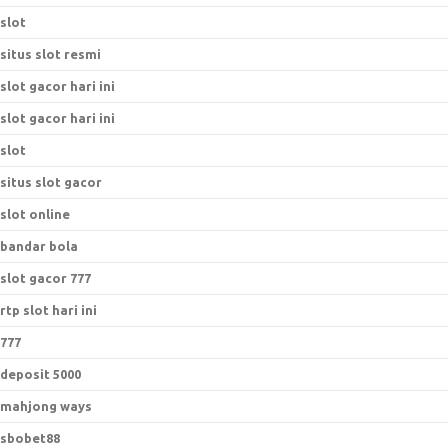
slot
situs slot resmi
slot gacor hari ini
slot gacor hari ini
slot
situs slot gacor
slot online
bandar bola
slot gacor 777
rtp slot hari ini
777
deposit 5000
mahjong ways
sbobet88