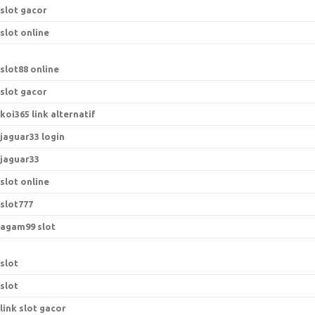
slot gacor
slot online
slot88 online
slot gacor
koi365 link alternatif
jaguar33 login
jaguar33
slot online
slot777
agam99 slot
slot
slot
link slot gacor