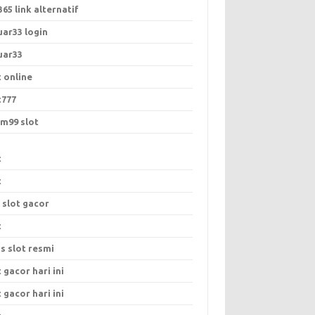
365 link alternatif
uar33 login
uar33
t online
t777
m99 slot
t
t
k slot gacor
t
us slot resmi
t gacor hari ini
t gacor hari ini