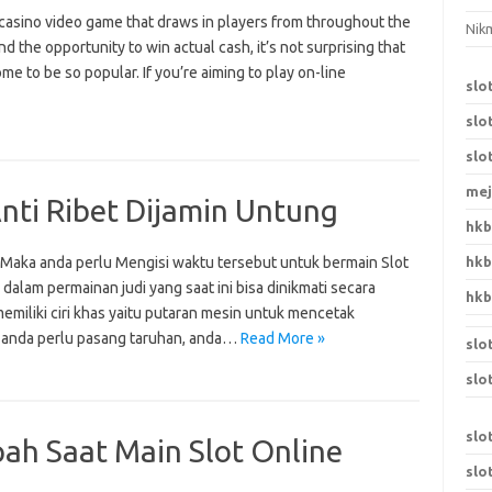
t casino video game that draws in players from throughout the
Nik
 the opportunity to win actual cash, it’s not surprising that
me to be so popular. If you’re aiming to play on-line
slo
slo
slo
mej
nti Ribet Dijamin Untung
hk
 Maka anda perlu Mengisi waktu tersebut untuk bermain Slot
hk
 dalam permainan judi yang saat ini bisa dinikmati secara
hk
memiliki ciri khas yaitu putaran mesin untuk mencetak
 anda perlu pasang taruhan, anda…
Read More »
slo
slo
slo
ah Saat Main Slot Online
slo