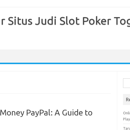
r Situs Judi Slot Poker To
Sea
for:
R
 Money PayPal: A Guide to
Onli
Pla
Taru