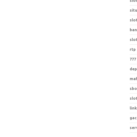
slo
sit
slo
ban
slo
rtp 
777
dep
mah
sbo
slo
lin
gac
ser