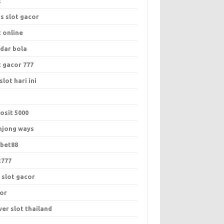
t
us slot gacor
t online
dar bola
t gacor 777
slot hari ini
osit 5000
jong ways
bet88
t777
k slot gacor
or
ver slot thailand