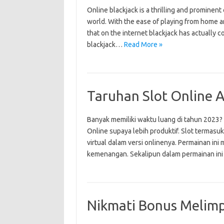
Online blackjack is a thrilling and prominen
world. With the ease of playing from home and
that on the internet blackjack has actually co
blackjack…
Read More »
Taruhan Slot Online A
Banyak memiliki waktu luang di tahun 2023?
Online supaya lebih produktif. Slot termasuk
virtual dalam versi onlinenya. Permainan ini 
kemenangan. Sekalipun dalam permainan ini
Nikmati Bonus Melimp