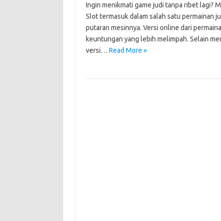
Ingin menikmati game judi tanpa ribet lagi
Slot termasuk dalam salah satu permainan j
putaran mesinnya. Versi online dari permai
keuntungan yang lebih melimpah. Selain me
versi…
Read More »