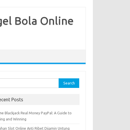
gel Bola Online
rch
ecent Posts
ne Blackjack Real Money PayPal: A Guide to
ying and Winning
han Slot Online Anti Ribet Dijamin Untung