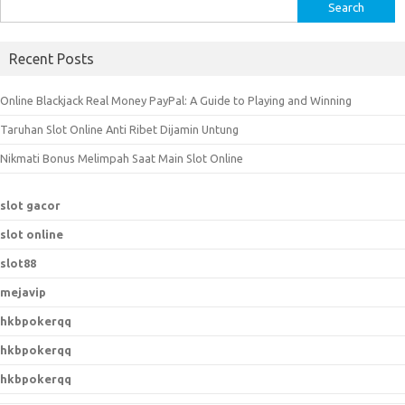
S
e
a
Recent Posts
r
c
Online Blackjack Real Money PayPal: A Guide to Playing and Winning
h
Taruhan Slot Online Anti Ribet Dijamin Untung
f
o
Nikmati Bonus Melimpah Saat Main Slot Online
r
:
slot gacor
slot online
slot88
mejavip
hkbpokerqq
hkbpokerqq
hkbpokerqq