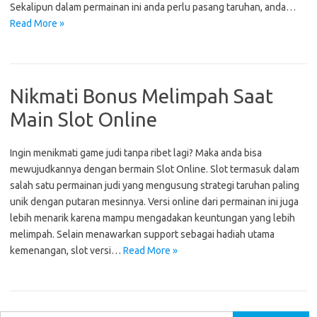
Sekalipun dalam permainan ini anda perlu pasang taruhan, anda…
Read More »
Nikmati Bonus Melimpah Saat
Main Slot Online
Ingin menikmati game judi tanpa ribet lagi? Maka anda bisa
mewujudkannya dengan bermain Slot Online. Slot termasuk dalam
salah satu permainan judi yang mengusung strategi taruhan paling
unik dengan putaran mesinnya. Versi online dari permainan ini juga
lebih menarik karena mampu mengadakan keuntungan yang lebih
melimpah. Selain menawarkan support sebagai hadiah utama
kemenangan, slot versi…
Read More »