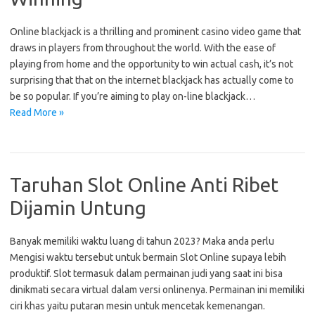
Online blackjack is a thrilling and prominent casino video game that
draws in players from throughout the world. With the ease of
playing from home and the opportunity to win actual cash, it’s not
surprising that that on the internet blackjack has actually come to
be so popular. If you’re aiming to play on-line blackjack…
Read More »
Taruhan Slot Online Anti Ribet
Dijamin Untung
Banyak memiliki waktu luang di tahun 2023? Maka anda perlu
Mengisi waktu tersebut untuk bermain Slot Online supaya lebih
produktif. Slot termasuk dalam permainan judi yang saat ini bisa
dinikmati secara virtual dalam versi onlinenya. Permainan ini memiliki
ciri khas yaitu putaran mesin untuk mencetak kemenangan.