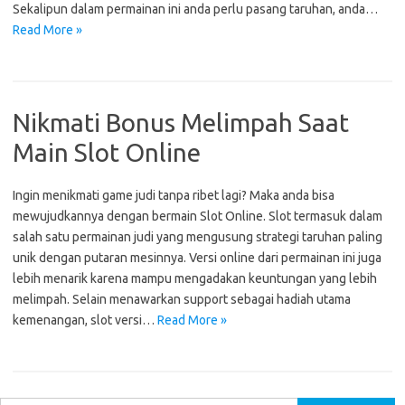
Sekalipun dalam permainan ini anda perlu pasang taruhan, anda…
Read More »
Nikmati Bonus Melimpah Saat
Main Slot Online
Ingin menikmati game judi tanpa ribet lagi? Maka anda bisa
mewujudkannya dengan bermain Slot Online. Slot termasuk dalam
salah satu permainan judi yang mengusung strategi taruhan paling
unik dengan putaran mesinnya. Versi online dari permainan ini juga
lebih menarik karena mampu mengadakan keuntungan yang lebih
melimpah. Selain menawarkan support sebagai hadiah utama
kemenangan, slot versi…
Read More »