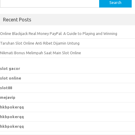
S
e
a
Recent Posts
r
c
Online Blackjack Real Money PayPal: A Guide to Playing and Winning
h
Taruhan Slot Online Anti Ribet Dijamin Untung
f
o
Nikmati Bonus Melimpah Saat Main Slot Online
r
:
slot gacor
slot online
slot88
mejavip
hkbpokerqq
hkbpokerqq
hkbpokerqq