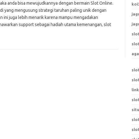
? Maka anda bisa mewujudkannya dengan bermain Slot Online.
koi
udi yang mengusung strategi taruhan paling unik dengan
jag
nan ini juga lebih menarik karena mampu mengadakan
jag
nawarkan support sebagai hadiah utama kemenangan, slot
slo
slo
aga
slo
slo
lin
slo
sit
slo
slo