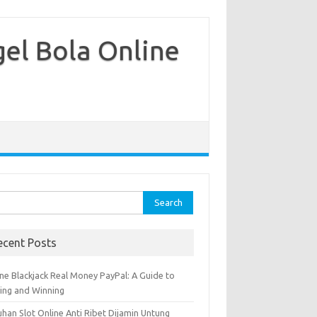
gel Bola Online
rch
ecent Posts
ne Blackjack Real Money PayPal: A Guide to
ying and Winning
han Slot Online Anti Ribet Dijamin Untung