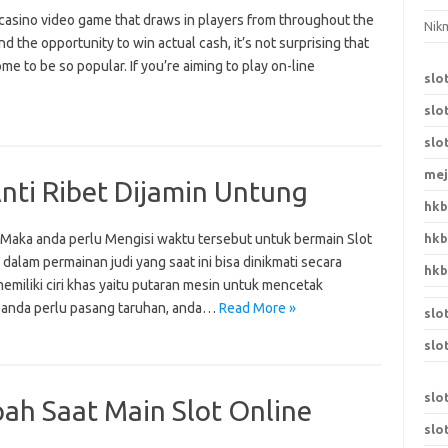
t casino video game that draws in players from throughout the
Nik
 the opportunity to win actual cash, it’s not surprising that
me to be so popular. If you’re aiming to play on-line
slo
slo
slo
mej
nti Ribet Dijamin Untung
hk
 Maka anda perlu Mengisi waktu tersebut untuk bermain Slot
hk
 dalam permainan judi yang saat ini bisa dinikmati secara
hk
memiliki ciri khas yaitu putaran mesin untuk mencetak
 anda perlu pasang taruhan, anda…
Read More »
slo
slo
slo
ah Saat Main Slot Online
slo