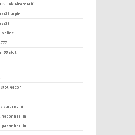
365 link alternatif
uar33 login
uar33
t online
t777
m99 slot
t
t
k slot gacor
t
us slot resmi
t gacor hari ini
t gacor hari ini