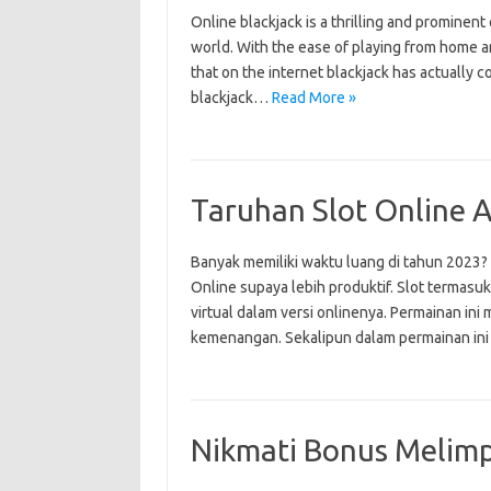
Online blackjack is a thrilling and prominen
world. With the ease of playing from home and
that on the internet blackjack has actually co
blackjack…
Read More »
Taruhan Slot Online A
Banyak memiliki waktu luang di tahun 2023?
Online supaya lebih produktif. Slot termasuk
virtual dalam versi onlinenya. Permainan ini 
kemenangan. Sekalipun dalam permainan ini
Nikmati Bonus Melimp