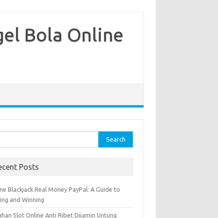
gel Bola Online
rch
ecent Posts
ne Blackjack Real Money PayPal: A Guide to
ying and Winning
han Slot Online Anti Ribet Dijamin Untung