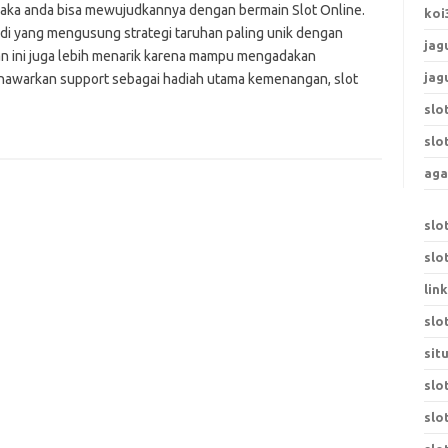
? Maka anda bisa mewujudkannya dengan bermain Slot Online.
koi
udi yang mengusung strategi taruhan paling unik dengan
jag
nan ini juga lebih menarik karena mampu mengadakan
jag
nawarkan support sebagai hadiah utama kemenangan, slot
slo
slo
aga
slo
slo
lin
slo
sit
slo
slo