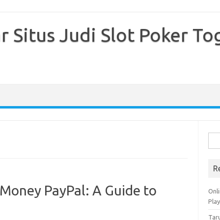
r Situs Judi Slot Poker To
Sea
for:
R
 Money PayPal: A Guide to
Onli
Pla
Taru