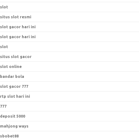
slot
situs slot resmi
slot gacor hari ini
slot gacor hari ini
slot
situs slot gacor
slot online
bandar bola
slot gacor 777
rtp slot hari ini
777
deposit 5000
mahjong ways
sbobet88