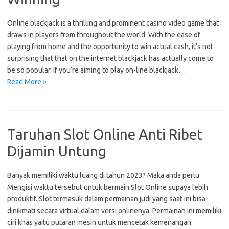
Online blackjack is a thrilling and prominent casino video game that
draws in players from throughout the world. With the ease of
playing from home and the opportunity to win actual cash, it’s not
surprising that that on the internet blackjack has actually come to
be so popular. If you’re aiming to play on-line blackjack…
Read More »
Taruhan Slot Online Anti Ribet
Dijamin Untung
Banyak memiliki waktu luang di tahun 2023? Maka anda perlu
Mengisi waktu tersebut untuk bermain Slot Online supaya lebih
produktif. Slot termasuk dalam permainan judi yang saat ini bisa
dinikmati secara virtual dalam versi onlinenya. Permainan ini memiliki
ciri khas yaitu putaran mesin untuk mencetak kemenangan.