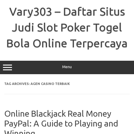
Skip
to
Vary303 – Daftar Situs
content
Judi Slot Poker Togel
Bola Online Terpercaya
Menu
TAG ARCHIVES:
AGEN CASINO TERBAIK
Online Blackjack Real Money
PayPal: A Guide to Playing and
Winning