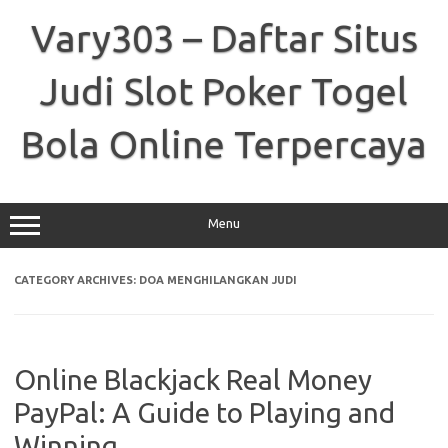
Skip
to
Vary303 – Daftar Situs
content
Judi Slot Poker Togel
Bola Online Terpercaya
Menu
CATEGORY ARCHIVES:
DOA MENGHILANGKAN JUDI
Online Blackjack Real Money
PayPal: A Guide to Playing and
Winning