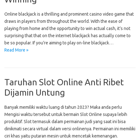
Online blackjack is a thrilling and prominent casino video game that
draws in players from throughout the world. With the ease of
playing from home and the opportunity to win actual cash, it’s not
surprising that that on the internet blackjack has actually come to
be so popular. If you’re aiming to play on-line blackjack…
Read More »
Taruhan Slot Online Anti Ribet
Dijamin Untung
Banyak memiliki waktu luang di tahun 2023? Maka anda perlu
Mengisi waktu tersebut untuk bermain Slot Online supaya lebih
produktif. Slot termasuk dalam permainan judi yang saat ini bisa
dinikmati secara virtual dalam versi onlinenya. Permainan ini memiliki
ciri khas yaitu putaran mesin untuk mencetak kemenangan.